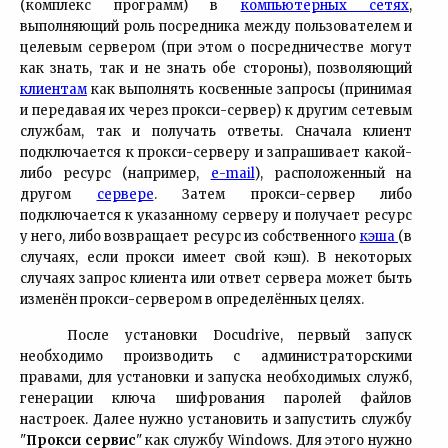
(комплекс программ) в
компьютерных сетях
,
выполняющий роль посредника между пользователем и
целевым сервером (при этом о посредничестве могут
как знать, так и не знать обе стороны), позволяющий
клиентам
как выполнять косвенные запросы (принимая
и передавая их через прокси-сервер) к другим сетевым
службам, так и получать ответы. Сначала клиент
подключается к прокси-серверу и запрашивает какой-
либо ресурс (например,
e-mail
), расположенный на
другом
сервере
. Затем прокси-сервер либо
подключается к указанному серверу и получает ресурс
у него, либо возвращает ресурс из собственного
кэша
(в
случаях, если прокси имеет свой кэш). В некоторых
случаях запрос клиента или ответ сервера может быть
изменён прокси-сервером в определённых целях.
После установки Docudrive, первый запуск
необходимо производить с администраторскими
правами, для установки и запуска необходимых служб,
генерации ключа шифрования паролей файлов
настроек. Далее нужно установить и запустить службу
"
Прокси сервис
" как службу Windows. Для этого нужно