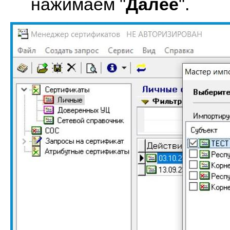
нажимаем "
Далее
".